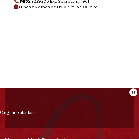
PBX:
3239300 Ext: Secretaria: 1901
0
Lunes a viernes de 8:00 a.m. a 5:00 p.m.
de
un
total
de
0
registros
Anterior
Siguiente
Información
Pa
pie
Cargando aliados...
de