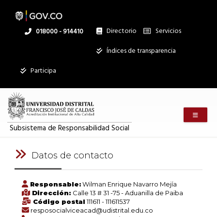
Pasar
al
contenido
principal
Directorio
Servicios
Linea
018000 - 914410
nacional
Institucional
Índices de transparencia
Mostrar
Participa
registros
Buscar:
Menú m
Servicios
Subsistema de Responsabilidad Social
Ningún dato
disponible en
Datos de contacto
esta tabla
Mostrando
Responsable:
Wilman Enrique Navarro Mejía
registros
Dirección:
Calle 13 # 31 -75 - Aduanilla de Paiba
del
Código postal
111611 - 111611537
0
resposocialviceacad@udistrital.edu.co
al