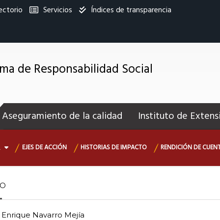
ectorio
Servicios
Índices de transparencia
titucional
ma de Responsabilidad Social
enú
ecundario
Aseguramiento de la calidad
Instituto de Extens
EJES DE ACCIÓN
HISTORIAS DE IMPACTO
RENDICIÓN DE CUEN
A
to
Enrique Navarro Mejía