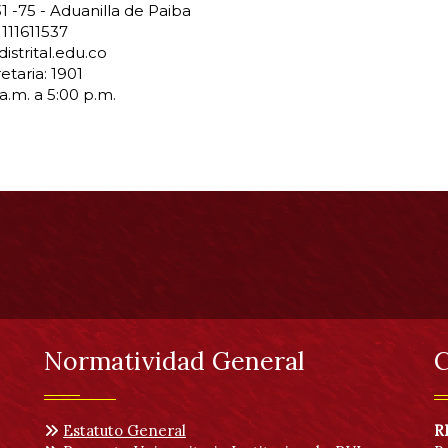
31 -75 - Aduanilla de Paiba
 111611537
strital.edu.co
etaria: 1901
a.m. a 5:00 p.m.
Normatividad General
C
Estatuto General
R