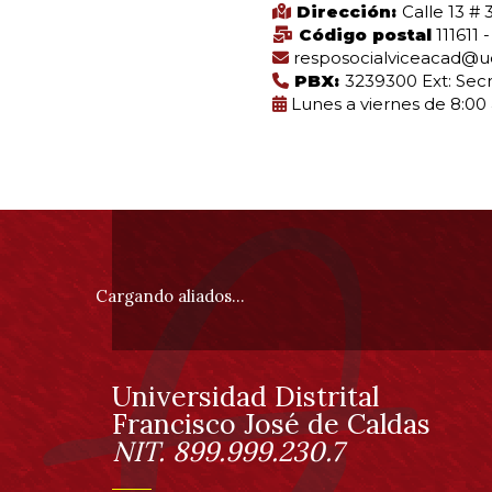
Dirección:
Calle 13 # 
0
Código postal
111611 -
al
resposocialviceacad@udi
0
PBX:
3239300 Ext: Secr
de
Lunes a viernes de 8:00 
un
total
de
0
registros
Información
Anterior
Siguiente
pie
Cargando aliados...
de
página
Universidad Distrital
Información
Francisco José de Caldas
NIT. 899.999.230.7